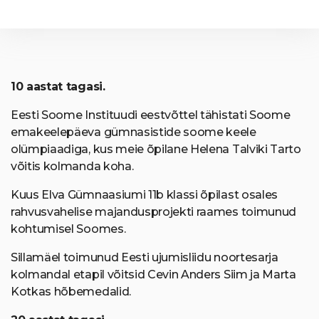
10 aastat tagasi.
Eesti Soome Instituudi eestvõttel tähistati Soome
emakeelepäeva gümnasistide soome keele
olümpiaadiga, kus meie õpilane Helena Talviki Tarto
võitis kolmanda koha.
Kuus Elva Gümnaasiumi 11b klassi õpilast osales
rahvusvahelise majandusprojekti raames toimunud
kohtumisel Soomes.
Sillamäel toimunud Eesti ujumisliidu noortesarja
kolmandal etapil võitsid Cevin Anders Siim ja Marta
Kotkas hõbemedalid.