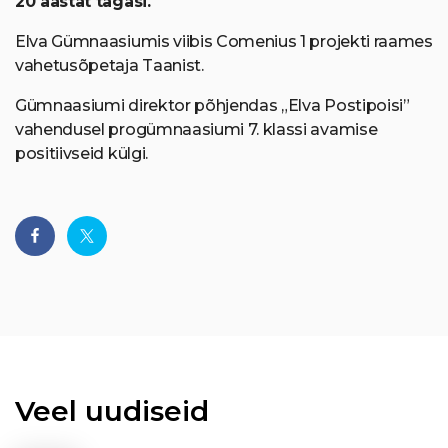
20 aastat tagasi.
Elva Gümnaasiumis viibis Comenius 1 projekti raames
vahetusõpetaja Taanist.
Gümnaasiumi direktor põhjendas „Elva Postipoisi”
vahendusel progümnaasiumi 7. klassi avamise
positiivseid külgi.
Veel uudiseid