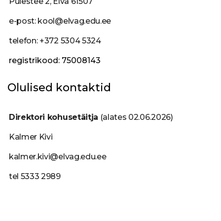
Puiestee 2, Elva 61507
e-post: kool@elvag.edu.ee
telefon: +372 5304 5324
registrikood: 75008143
Olulised kontaktid
Direktori kohusetäitja
(alates 02.06.2026)
Kalmer Kivi
kalmer.kivi@elvag.edu.ee
tel 5333 2989