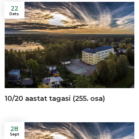
22
Dets.
10/20 aastat tagasi (255. osa)
28
Sept