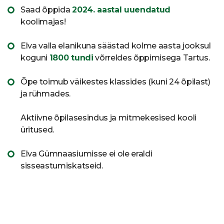
Saad õppida
2024. aastal uuendatud
koolimajas!
Elva valla elanikuna säästad kolme aasta jooksul
koguni
1800 tundi
võrreldes õppimisega Tartus.
Õpe toimub väikestes klassides (kuni 24 õpilast)
ja rühmades.
Aktiivne õpilasesindus ja mitmekesised kooli
üritused.
Elva Gümnaasiumisse ei ole eraldi
sisseastumiskatseid.