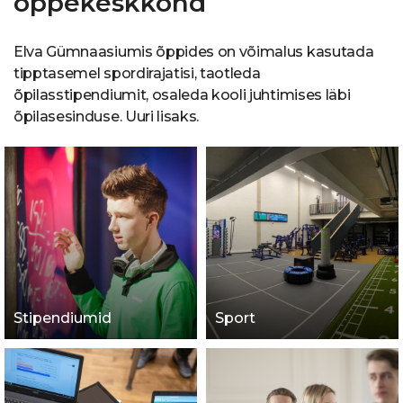
õppekeskkond
Elva Gümnaasiumis õppides on võimalus kasutada
tipptasemel spordirajatisi, taotleda
õpilasstipendiumit, osaleda kooli juhtimises läbi
õpilasesinduse. Uuri lisaks.
Stipendiumid
Sport