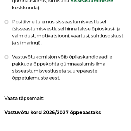
gümnaasiumis, kiri lisada
Sisseastumine.ee
keskkonda).
Positiivne tulemus sisseastumisvestlusel
(sisseastumisvestlusel hinnatakse õpioskusi- ja
valmidust, motivatsiooni, väärtusi, suhtlusoskust
ja silmaringi).
Vastuvõtukomisjon võib õpilaskandidaadile
pakkuda õppekohta gümnaasiumis ilma
sisseastumisvestluseta suurepäraste
õppetulemuste eest.
Vaata täpsemalt:
Vastuvõtu kord 2026/2027 õppeaastaks