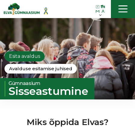
Esita avaldus
Avalduse esitamise juhised
Gümnaasium
Sisseastumine
Miks õppida Elvas?