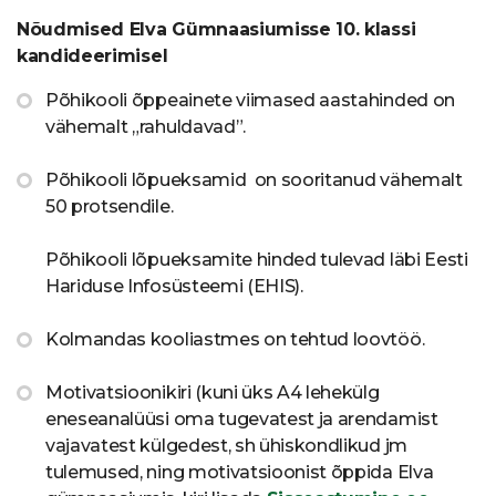
Nõudmised Elva Gümnaasiumisse 10. klassi
kandideerimisel
Põhikooli õppeainete viimased aastahinded on
vähemalt „rahuldavad”.
Põhikooli lõpueksamid on sooritanud vähemalt
50 protsendile.
Põhikooli lõpueksamite hinded tulevad läbi Eesti
Hariduse Infosüsteemi (EHIS).
Kolmandas kooliastmes on tehtud loovtöö.
Motivatsioonikiri (kuni üks A4 lehekülg
eneseanalüüsi oma tugevatest ja arendamist
vajavatest külgedest, sh ühiskondlikud jm
tulemused, ning motivatsioonist õppida Elva