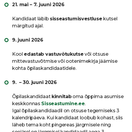
21. mai – 7. juuni 2026
Kandidaat läbib
sisseastumisvestluse
kutsel
märgitud ajal.
9. juuni 2026
Kool
edastab vastuvõtukutse
või otsuse
mittevastuvõtmise või ootenimekirja jäämise
kohta õpilaskandidaatidele.
9. – 30. juuni 2026
Õpilaskandidaat
kinnitab
oma õppima asumise
keskkonnas
Sisseastumine.ee
.
Igal õpilaskandidaadil on otsuse tegemiseks 3
kalendripäeva. Kui kandidaat loobub kohast, siis
läheb tema koht pingereas järgmisele ning
seejärel on järgmisel kandidaadil aega 3