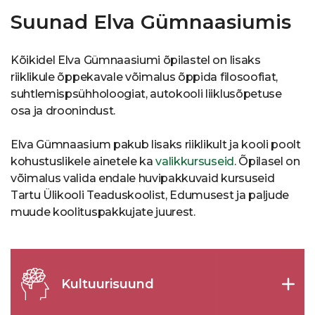
Suunad Elva Gümnaasiumis
Kõikidel Elva Gümnaasiumi õpilastel on lisaks
riiklikule õppekavale võimalus õppida filosoofiat,
suhtlemispsühholoogiat, autokooli liiklusõpetuse
osa ja droonindust.
Elva Gümnaasium pakub lisaks riiklikult ja kooli poolt
kohustuslikele ainetele ka
valikkursuseid
. Õpilasel on
võimalus valida endale huvipakkuvaid kursuseid
Tartu Ülikooli Teaduskoolist, Edumusest ja paljude
muude koolituspakkujate juurest.
Kultuurisuund