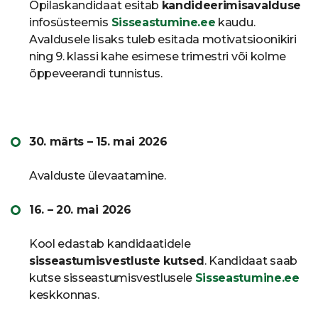
Õpilaskandidaat esitab
kandideerimisavalduse
infosüsteemis
Sisseastumine.ee
kaudu.
Avaldusele lisaks tuleb esitada motivatsioonikiri
ning 9. klassi kahe esimese trimestri või kolme
õppeveerandi tunnistus.
30. märts – 15. mai 2026
Avalduste ülevaatamine.
16. – 20. mai 2026
Kool edastab kandidaatidele
sisseastumisvestluste kutsed
. Kandidaat saab
kutse sisseastumisvestlusele
Sisseastumine.ee
keskkonnas.