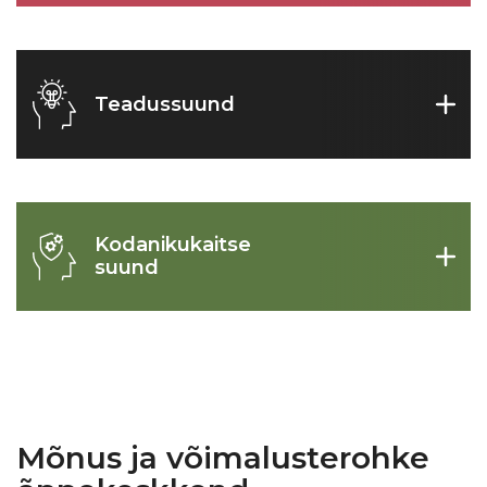
Teadussuund
Kodanikukaitse
suund
Mõnus ja võimalusterohke