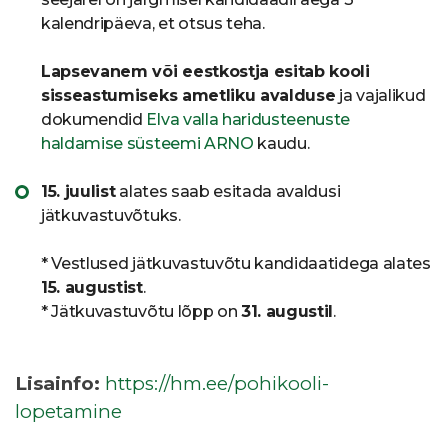
kalendripäeva, et otsus teha.
Lapsevanem või eestkostja esitab kooli
sisseastumiseks ametliku avalduse
ja vajalikud
dokumendid
Elva valla haridusteenuste
haldamise süsteemi ARNO
kaudu.
15. juulist
alates saab esitada avaldusi
jätkuvastuvõtuks.
* Vestlused jätkuvastuvõtu kandidaatidega alates
15. augustist
.
* Jätkuvastuvõtu lõpp on
31. augustil
.
Lisainfo:
https://hm.ee/
pohikooli-
lopetamine