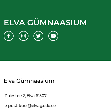
ELVA GÜMNAASIUM
Elva Gümnaasium
Puiestee 2, Elva 61507
e-post: kool@elvag.edu.ee