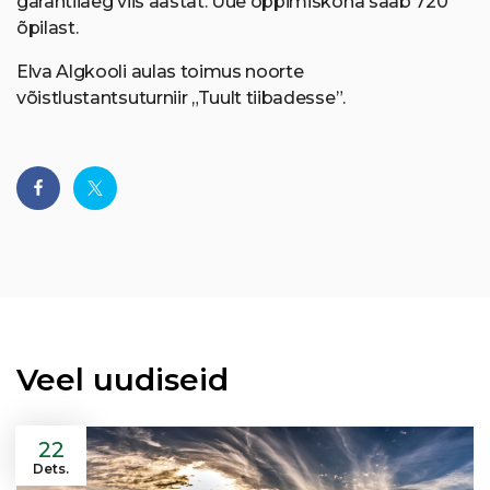
garantiiaeg viis aastat. Uue õppimiskoha saab 720
õpilast.
Elva Algkooli aulas toimus noorte
võistlustantsuturniir „Tuult tiibadesse”.
Veel uudiseid
22
Dets.